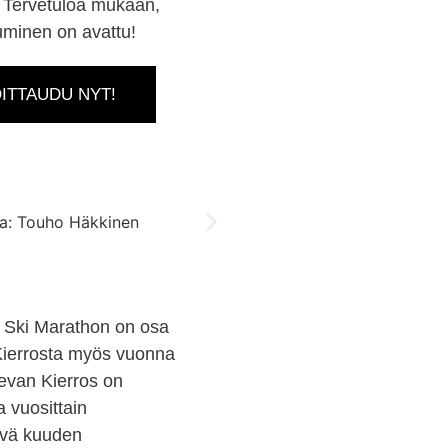
. Tervetuloa mukaan,
tuminen on avattu!
ITTAUDU NYT!
 Ski Marathon on osa
ierrosta myös vuonna
evan Kierros on
vuosittain
tävä kuuden