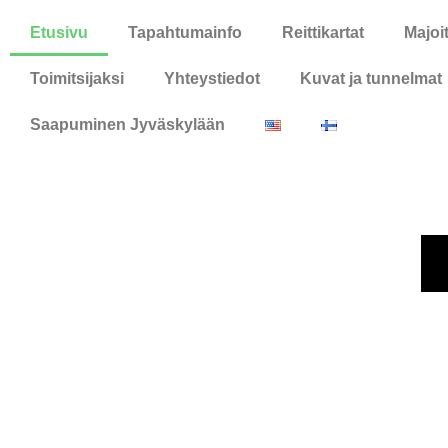
Etusivu
Tapahtumainfo
Reittikartat
Majoi
Toimitsijaksi
Yhteystiedot
Kuvat ja tunnelmat
Saapuminen Jyväskylään