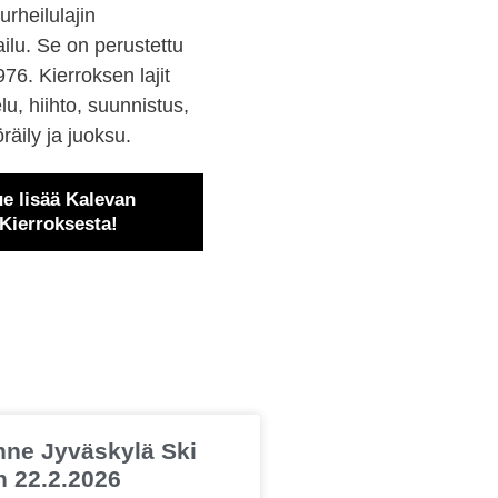
rheilulajin
ailu. Se on perustettu
76. Kierroksen lajit
elu, hiihto, suunnistus,
räily ja juoksu.
e lisää Kalevan
Kierroksesta!
nne Jyväskylä Ski
 22.2.2026