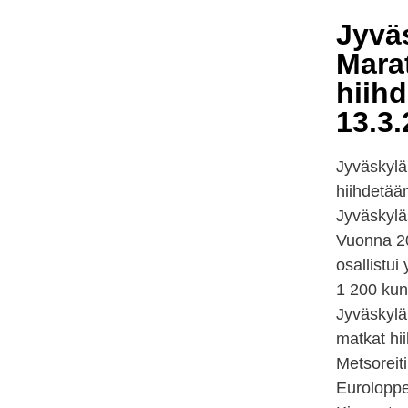
Jyvä
Mara
hiih
13.3.
Jyväskylä
hiihdetää
Jyväskylä
Vuonna 2
osallistui y
1 200 kunt
Jyväskylä
matkat hi
Metsoreit
Euroloppe