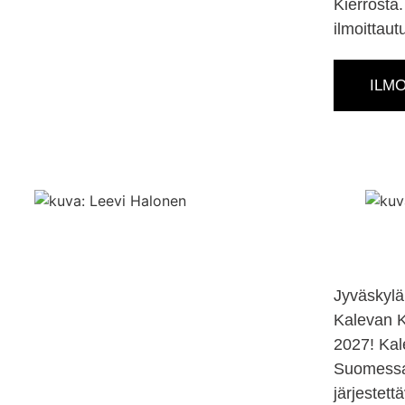
Kierrosta
ilmoittau
ILMO
Jyväskylä
Kalevan K
2027! Kal
Suomessa 
järjestet