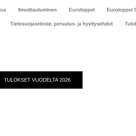
tus
Ilmoittautuminen
Euroloppet
Euroloppet 
Tietosuojaseloste, peruutus- ja hyvitysehdot
Tulo
TULOKSET VUODELTA 2026