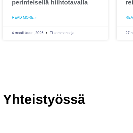
perinteisellä hiihtotavalla
re
READ MORE »
REA
4 maaliskuun, 2026
Ei kommentteja
27 h
Yhteistyössä