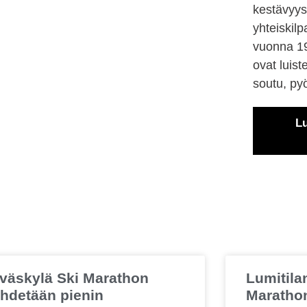
kestävyysu
yhteiskilp
vuonna 19
ovat luist
soutu, pyö
Lu
väskylä Ski Marathon
Lumitila
ihdetään pienin
Marathon