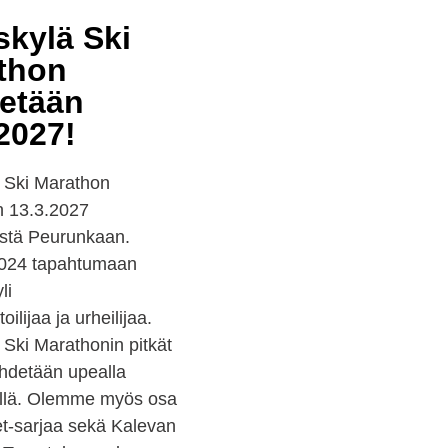
skylä Ski
thon
detään
2027!
 Ski Marathon
n 13.3.2027
stä Peurunkaan.
024 tapahtumaan
li
oilijaa ja urheilijaa.
 Ski Marathonin pitkät
ihdetään upealla
illä. Olemme myös osa
t-sarjaa sekä Kalevan